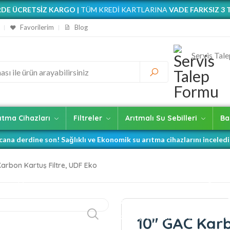
DE ÜCRETSİZ KARGO |
TÜM KREDİ KARTLARINA
VADE FARKSIZ 3 
Favorilerim
Blog
Servis Tal
rıtma Cihazları
Filtreler
Arıtmalı Su Sebilleri
Ba
na derdine son! Sağlıklı ve Ekonomik su arıtma cihazlarını inceled
 Litre Tank Kapasiteli Kapalı Kasa Arıtma Cihazlarında İndirim Günle
Karbon Kartuş Filtre, UDF Eko
🥇 Açık Kasa Cihazlarda Sizi Bekleyen Fırsatlar Var! 😎
🥇 Çamaşır ve Bulaşık Makinenizde Kireç Derdine Son! 😎
 Tüketim Miktarınız İçin En İdeal Basınçlı Denge Tankları Burada! 
 Kapasite Arıtma İhtiyaçlarında Çözüm İşyeri Tipi Yüksek Akışlı Si
10'' GAC Karb