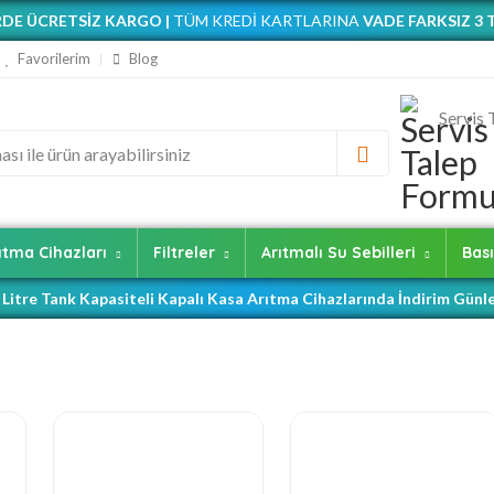
DE ÜCRETSİZ KARGO |
TÜM KREDİ KARTLARINA
VADE FARKSIZ 3 
Favorilerim
Blog
Servis
ıtma Cihazları
Filtreler
Arıtmalı Su Sebilleri
Bası
 Litre Tank Kapasiteli Kapalı Kasa Arıtma Cihazlarında İndirim Günle
🥇 Açık Kasa Cihazlarda Sizi Bekleyen Fırsatlar Var! 😎
🥇 Çamaşır ve Bulaşık Makinenizde Kireç Derdine Son! 😎
 Tüketim Miktarınız İçin En İdeal Basınçlı Denge Tankları Burada! 
 Kapasite Arıtma İhtiyaçlarında Çözüm İşyeri Tipi Yüksek Akışlı Si
🥇 Ev ve İşyeriniz İçin Pratik Çözüm Arıtmalı Su Sebilleri 😎