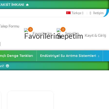
TAKSİT İMKANI 🔥
İletişim
Türkçe
 Talep Formu
0
0
Favorilerim
Sepetim
Kayıt & Giriş
nçlı Denge Tankları
Endüstriyel Su Arıtma Sistemleri
ri! 😎
😎
stemler 😎