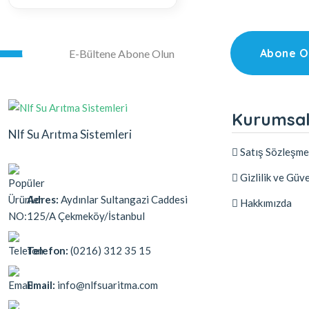
Abone O
Kurumsa
Nlf Su Arıtma Sistemleri
Satış Sözleşme
Gizlilik ve Güve
Adres:
Aydınlar Sultangazi Caddesi
Hakkımızda
NO:125/A Çekmeköy/İstanbul
Telefon:
(0216) 312 35 15
Email:
info@nlfsuaritma.com