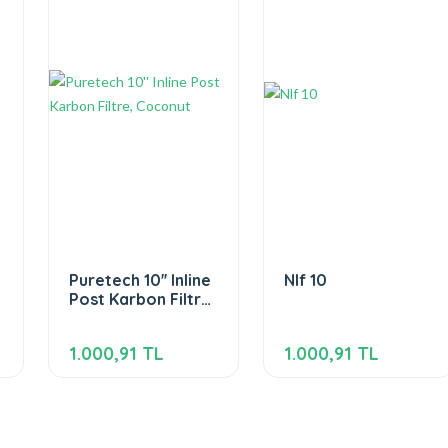
🥇 Estetik ve Şık Tasarımlı Arıtmalı Muslukları İncelediniz mi? 😎
🥇 Membran Filtrelerde Kampanya İndirimli Ürünleri Kaçırmayın! 😎
🥇 Filtre Setlerinde Şok Kampanya Bu Fırsatlar Kaçmaz! 😎
na derdine son! Sağlıklı ve Ekonomik su arıtma cihazlarını inceled
Puretech 10'' Inline
Nlf 10
Post Karbon Filtre,
Coconut
1.000,91 TL
1.000,91 TL