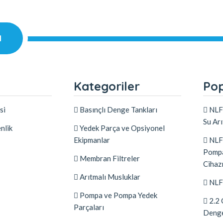
l
l
Kategoriler
Pop
si
Basınçlı Denge Tankları
NLF 
Su Ar
nlik
Yedek Parça ve Opsiyonel
Ekipmanlar
NLF 
Pompa
Membran Filtreler
Cihaz
Arıtmalı Musluklar
NLF 
Pompa ve Pompa Yedek
2.2 
Parçaları
Denge