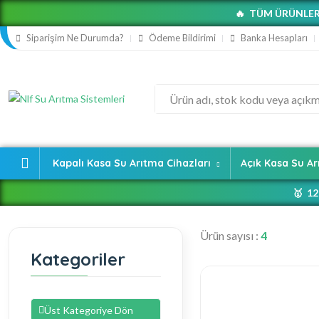
🔥 TÜM ÜRÜNLER
Siparişim Ne Durumda?
Ödeme Bildirimi
Banka Hesapları
Kapalı Kasa Su Arıtma Cihazları
Açık Kasa Su Ar
🥇 12
Ürün sayısı :
4
Kategoriler

🥇 Yüksek
Üst Kategoriye Dön